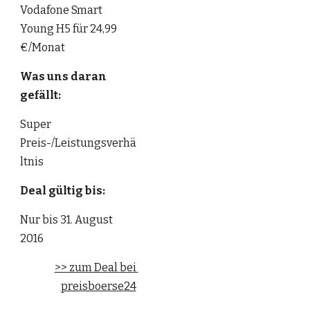
Vodafone Smart 
Young H5 für 24,99 
€/Monat
Was uns daran 
gefällt: 
Super 
Preis-/Leistungsverhä
ltnis
Deal gültig bis: 
Nur bis 31. August 
2016
>> zum Deal bei 
preisboerse24