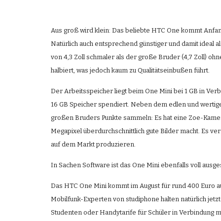
Aus groß wird klein: Das beliebte HTC One kommt Anfang
Natürlich auch entsprechend günstiger und damit ideal a
von 4,3 Zoll schmaler als der große Bruder (4,7 Zoll) ohne
halbiert, was jedoch kaum zu Qualitätseinbußen führt.
Der Arbeitsspeicher liegt beim One Mini bei 1 GB in Ver
16 GB Speicher spendiert. Neben dem edlen und wertigen
großen Bruders Punkte sammeln: Es hat eine Zoe-Kamera m
Megapixel überdurchschnittlich gute Bilder macht. Es 
auf dem Markt produzieren.
In Sachen Software ist das One Mini ebenfalls voll ausges
Das HTC One Mini kommt im August für rund 400 Euro auf 
Mobilfunk-Experten von studiphone halten natürlich jetz
Studenten oder Handytarife für Schüler in Verbindung 