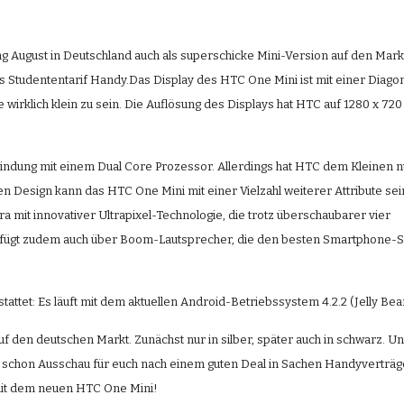
 August in Deutschland auch als superschicke Mini-Version auf den Markt
ls Studententarif Handy.Das Display des HTC One Mini ist mit einer Diagon
 wirklich klein zu sein. Die Auflösung des Displays hat HTC auf 1280 x 720 P
bindung mit einem Dual Core Prozessor. Allerdings hat HTC dem Kleinen n
 Design kann das HTC One Mini mit einer Vielzahl weiterer Attribute sei
it innovativer Ultrapixel-Technologie, die trotz überschaubarer vier 
verfügt zudem auch über Boom-Lautsprecher, die den besten Smartphone-S
tattet: Es läuft mit dem aktuellen Android-Betriebssystem 4.2.2 (Jelly Bean
den deutschen Markt. Zunächst nur in silber, später auch in schwarz. Und
t schon Ausschau für euch nach einem guten Deal in Sachen Handyverträge
mit dem neuen HTC One Mini! 