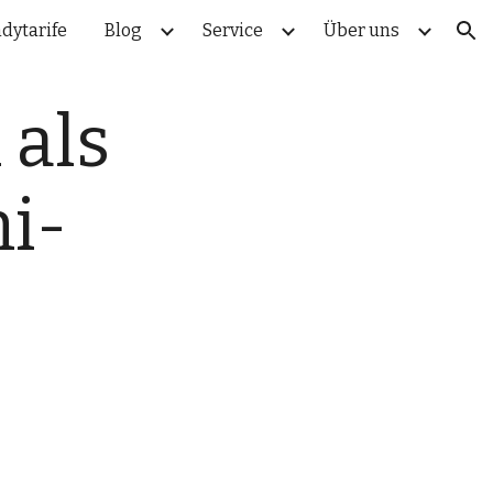
dytarife
Blog
Service
Über uns
ion
als 
i-