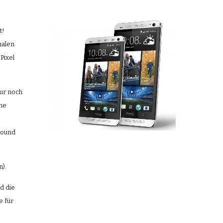
! 
alen 
ixel 
ur noch 
ne 
ound 
). 
 die 
 für 