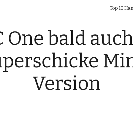
Top 10 Han
ip to main content
Skip to navigat
 One bald auch 
uperschicke Min
Version