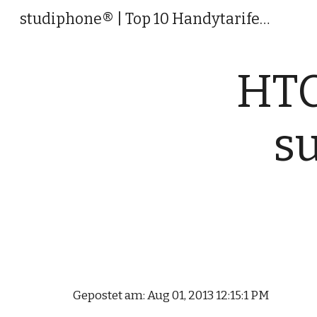
studiphone® | Top 10 Handytarife für Studenten & junge Leute
Sk
HTC
s
Gepostet am: Aug 01, 2013 12:15:1 PM