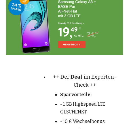
++ Der 
Deal
 im Experten-
Check ++
Sparvorteile:
- 1 GB Highspeed LTE 
GESCHENKT
- 10 € Wechselbonus